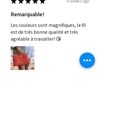
★
★
★
★
★
4 weeks ago
Remarquable!
Les couleurs sont magnifiques, le fil
est de très bonne qualité et très
agréable à travailler! 😘
Emeline P.
Six-Fours-les-Plages, Provence-Alpes-Côte-d’Azur
Was this review helpful?
Pelote Fil T-Shirt ROSE
FUCHSIA