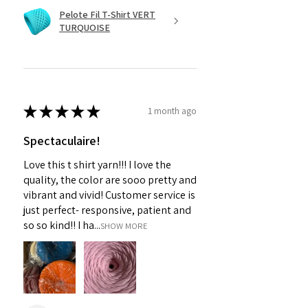
Pelote Fil T-Shirt VERT
TURQUOISE
★
★
★
★
★
1 month ago
Spectaculaire!
Love this t shirt yarn!!! I love the
quality, the color are sooo pretty and
vibrant and vivid! Customer service is
just perfect- responsive, patient and
so so kind!! I ha...
SHOW MORE