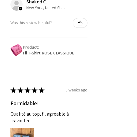
Shaked C.
New York, United States
Was this review helpful?
Product:
Fil T-Shirt ROSE CLASSIQUE
★
★
★
★
★
3 weeks ago
Formidable!
Qualité au top, fil agréable à
travailler.