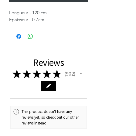
Longueur - 120 cm
Epaisseur - 0.7cm
Reviews
★
★
★
★
★
902
902
This product doesn't have any
reviews yet, so check out our other
reviews instead.