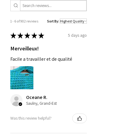
1 - 6 of 902 reviews
Sort By:
★
★
★
★
★
5 days ago
Merveilleux!
Facile a travailler et de qualité
Oceane R.
Saulny, Grand-Est
Was this review helpful?