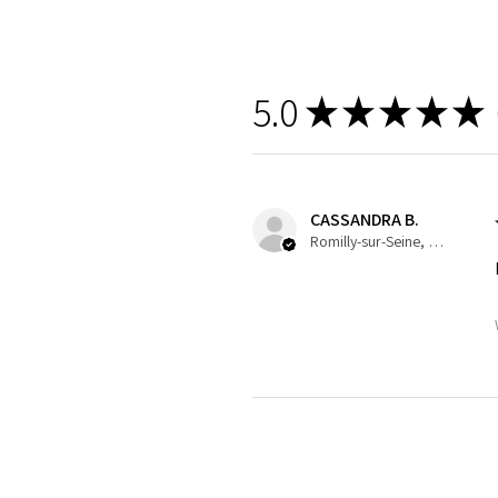
5.0
★
★
★
★
★
1
CASSANDRA B.
Romilly-sur-Seine, Grand-Est