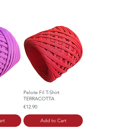
ew
Pelote Fil T-Shirt
Quick View
TERRACOTTA
Price
€12.90
rt
Add to Cart