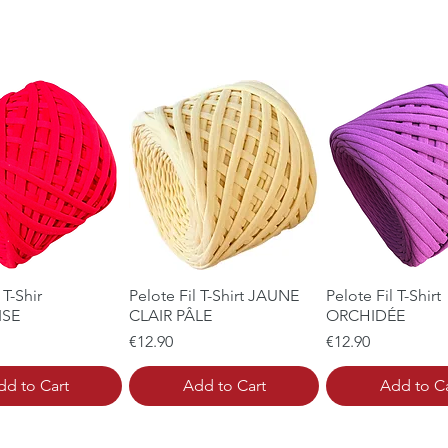
 T-Shir
uick View
Pelote Fil T-Shirt JAUNE
Quick View
Pelote Fil T-Shirt
Quick Vi
ISE
CLAIR PÂLE
ORCHIDÉE
Price
Price
€12.90
€12.90
dd to Cart
Add to Cart
Add to Ca