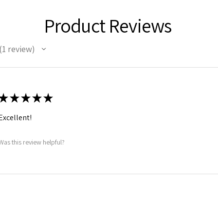
Product Reviews
1
review
★
★
★
★
★
Excellent!
Was this review helpful?