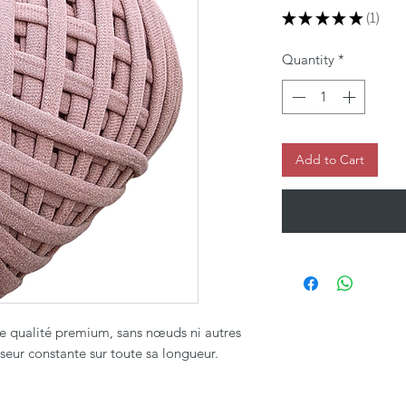
★
★
★
★
★
1
1
Quantity
*
Add to Cart
de qualité premium, sans nœuds ni autres
sseur constante sur toute sa longueur.