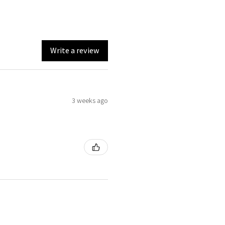
Write a review
3 weeks ago