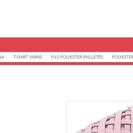
NA
T-SHIRT YARNS
FILS POLYESTER PAILLETÉS
POLYESTE