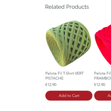
Related Products
Pelote Fil T-Shirt VERT
Quick View
Pelote Fil
Q
PISTACHE
FRAMBO
Price
Price
€12.90
€12.90
Add to Cart
A