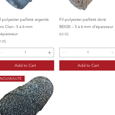
Quick View
Quick View
il polyester pailleté argenté
Fil polyester pailleté doré
ris Clair– 5 à 6 mm
BEIGE – 5 à 6 mm d’épaisseur
’épaisseur
Price
€9.95
ice
9.95
Add to Cart
Add to Cart
NOUVEAUTÉ