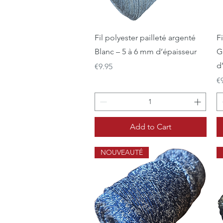
Quick View
Fil polyester pailleté argenté
F
Blanc – 5 à 6 mm d’épaisseur
G
d
Price
€9.95
Pr
€
Add to Cart
NOUVEAUTÉ