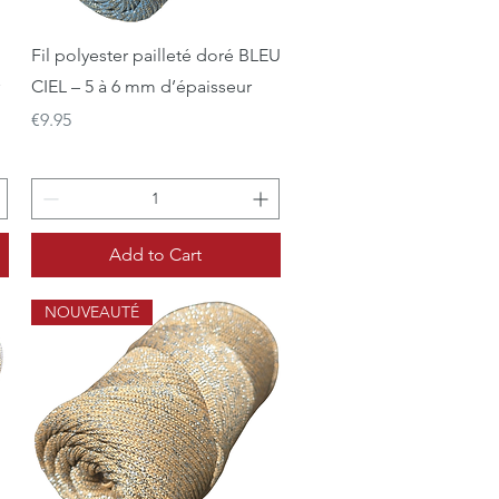
Quick View
Fil polyester pailleté doré BLEU
CIEL – 5 à 6 mm d’épaisseur
Price
€9.95
Add to Cart
NOUVEAUTÉ