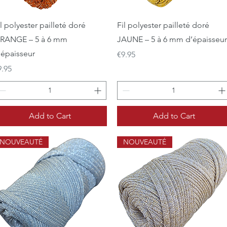
Quick View
Quick View
l polyester pailleté doré
Fil polyester pailleté doré
RANGE – 5 à 6 mm
JAUNE – 5 à 6 mm d’épaisseur
’épaisseur
Price
€9.95
ice
9.95
Add to Cart
Add to Cart
NOUVEAUTÉ
NOUVEAUTÉ