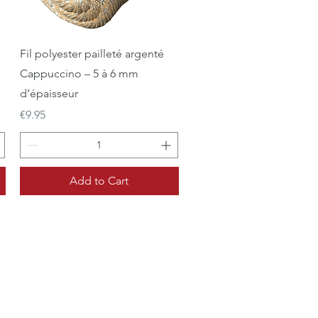
Quick View
Fil polyester pailleté argenté
Cappuccino – 5 à 6 mm
d’épaisseur
Price
€9.95
Add to Cart