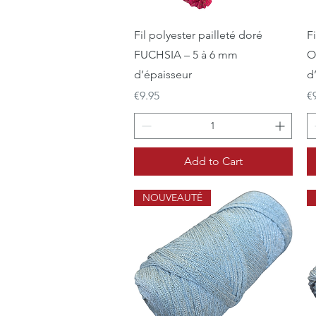
Quick View
Fil polyester pailleté doré
Fi
FUCHSIA – 5 à 6 mm
O
d’épaisseur
d
Price
Pr
€9.95
€
Add to Cart
NOUVEAUTÉ