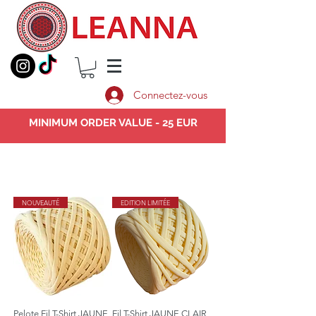
Connectez-vous
MINIMUM ORDER VALUE - 25 EUR
NOUVEAUTÉ
EDITION LIMITÉE
Pelote Fil T-Shirt JAUNE
Fil T-Shirt JAUNE CLAIR