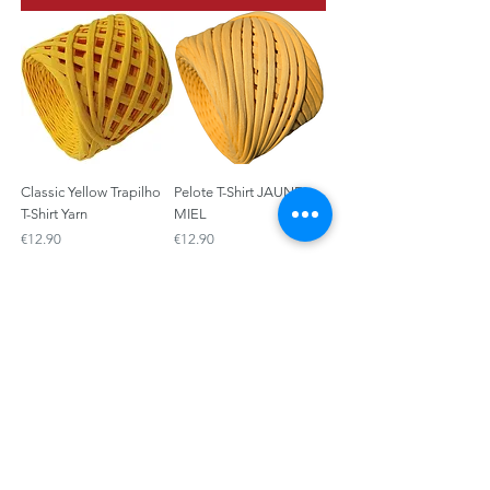
Classic Yellow Trapilho
Pelote T-Shirt JAUNE
T-Shirt Yarn
MIEL
Price
Price
€12.90
€12.90
Add to Cart
Add to Cart