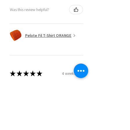
Was this review helpful?
Pelote Fil T-Shirt ORANGE
★
★
★
★
★
4 weeks ago
Remarquable!
Les couleurs sont magnifiques, le fil
est de très bonne qualité et très
agréable à travailler! 😘