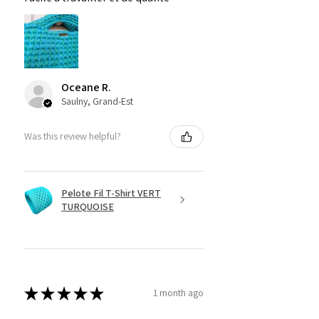
Oceane R.
Saulny, Grand-Est
Was this review helpful?
Pelote Fil T-Shirt VERT
TURQUOISE
★
★
★
★
★
1 month ago