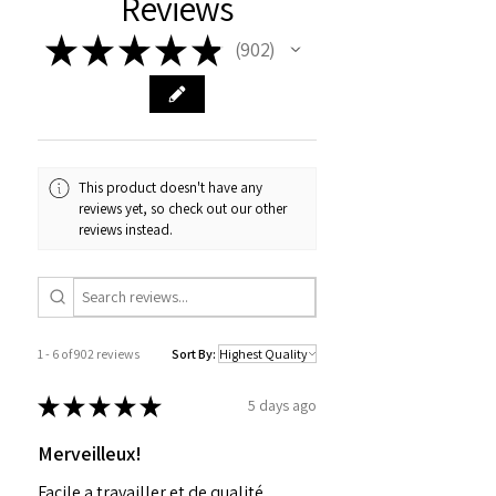
Reviews
★
★
★
★
★
902
902
This product doesn't have any
reviews yet, so check out our other
reviews instead.
1 - 6 of 902 reviews
Sort By:
★
★
★
★
★
5 days ago
Merveilleux!
Facile a travailler et de qualité