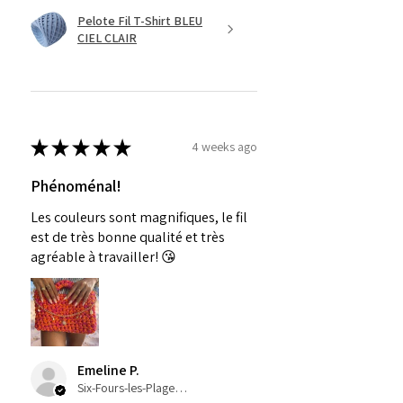
Pelote Fil T-Shirt BLEU
CIEL CLAIR
★
★
★
★
★
4 weeks ago
Phénoménal!
Les couleurs sont magnifiques, le fil
est de très bonne qualité et très
agréable à travailler! 😘
Emeline P.
Six-Fours-les-Plages, Provence-Alpes-Côte-d’Azur