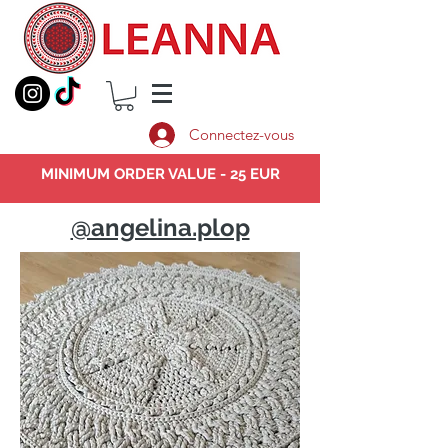
Connectez-vous
MINIMUM ORDER VALUE - 25 EUR
@angelina.plop