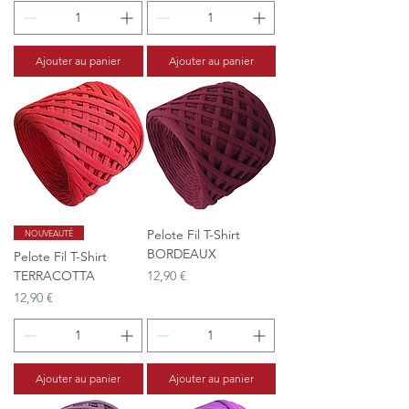
Ajouter au panier
Ajouter au panier
Pelote Fil T-Shirt
NOUVEAUTÉ
BORDEAUX
Pelote Fil T-Shirt
Prix
TERRACOTTA
12,90 €
Prix
12,90 €
Ajouter au panier
Ajouter au panier