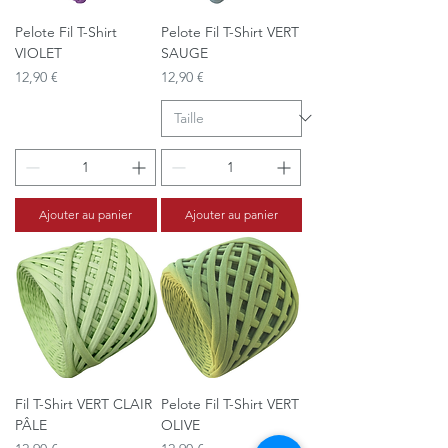
Pelote Fil T-Shirt
Pelote Fil T-Shirt VERT
VIOLET
SAUGE
Prix
Prix
12,90 €
12,90 €
Ajouter au panier
Ajouter au panier
Fil T-Shirt VERT CLAIR
Pelote Fil T-Shirt VERT
PÂLE
OLIVE