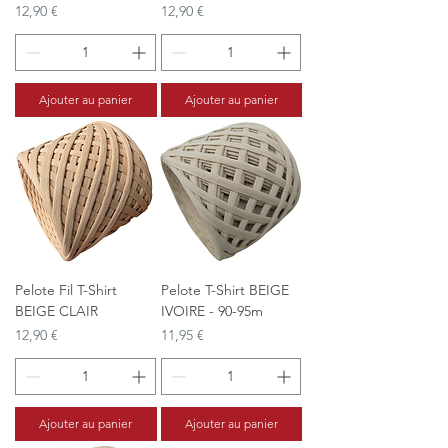
Prix
Prix
12,90 €
12,90 €
Ajouter au panier
Ajouter au panier
Pelote Fil T-Shirt
Pelote T-Shirt BEIGE
BEIGE CLAIR
IVOIRE - 90-95m
Prix
Prix
12,90 €
11,95 €
Ajouter au panier
Ajouter au panier