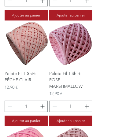
Ajouter au panier
Ajouter au panier
Pelote Fil T-Shirt
Pelote Fil T-Shirt
PÊCHE CLAIR
ROSE
MARSHMALLOW
Prix
12,90 €
Prix
12,90 €
Ajouter au panier
Ajouter au panier