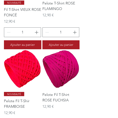
Pelote T-Shirt ROSE
NOUVEAUTÉ
FLAMINGO
Fil T-Shirt VIEUX ROSE
Prix
FONCÉ
12,90 €
Prix
12,90 €
Ajouter au panier
Ajouter au panier
Pelote Fil T-Shirt
NOUVEAUTÉ
ROSE FUCHSIA
Pelote Fil T-Shir
Prix
FRAMBOISE
12,90 €
Prix
12,90 €