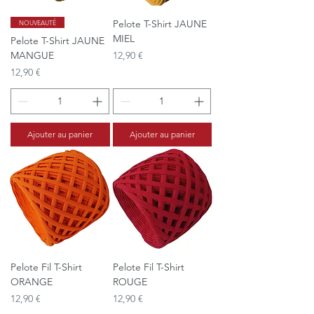
Pelote T-Shirt JAUNE
NOUVEAUTÉ
MIEL
Pelote T-Shirt JAUNE
Prix
MANGUE
12,90 €
Prix
12,90 €
Ajouter au panier
Ajouter au panier
Pelote Fil T-Shirt
Pelote Fil T-Shirt
ORANGE
ROUGE
Prix
Prix
12,90 €
12,90 €