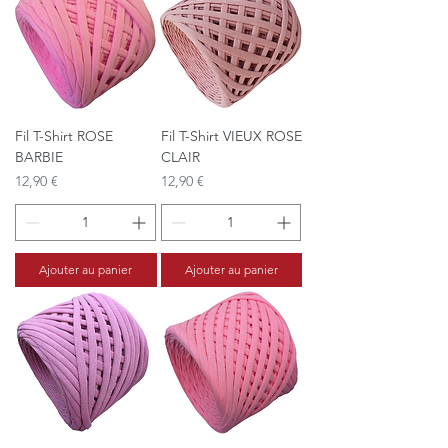
Fil T-Shirt ROSE
Fil T-Shirt VIEUX ROSE
BARBIE
CLAIR
Prix
Prix
12,90 €
12,90 €
Ajouter au panier
Ajouter au panier