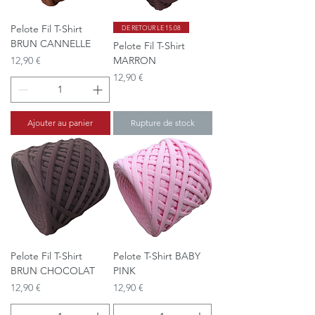
Pelote Fil T-Shirt
DE RETOUR LE 15.08
BRUN CANNELLE
Pelote Fil T-Shirt
Prix
12,90 €
MARRON
Prix
12,90 €
Ajouter au panier
Rupture de stock
Pelote Fil T-Shirt
Pelote T-Shirt BABY
BRUN CHOCOLAT
PINK
Prix
Prix
12,90 €
12,90 €