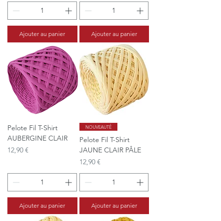
Ajouter au panier
Ajouter au panier
Pelote Fil T-Shirt
NOUVEAUTÉ
AUBERGINE CLAIR
Pelote Fil T-Shirt
Prix
12,90 €
JAUNE CLAIR PÂLE
Prix
12,90 €
Ajouter au panier
Ajouter au panier