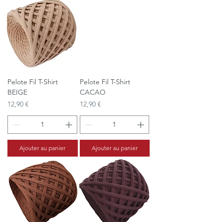
Pelote Fil T-Shirt
Pelote Fil T-Shirt
BEIGE
CACAO
Prix
Prix
12,90 €
12,90 €
Ajouter au panier
Ajouter au panier