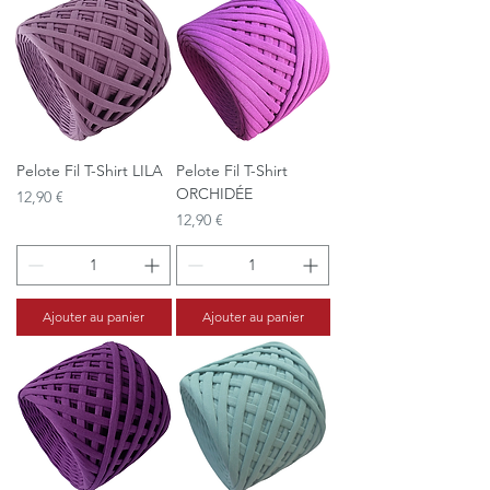
Pelote Fil T-Shirt LILA
Pelote Fil T-Shirt
ORCHIDÉE
Prix
12,90 €
Prix
12,90 €
Ajouter au panier
Ajouter au panier