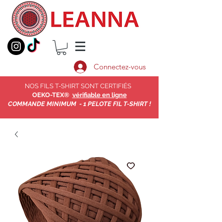
Connectez-vous
NOS FILS T-SHIRT SONT CERTIFIÉS
OEKO-TEX®
vérifiable en ligne
COMMANDE MINIMUM - 1 PELOTE FIL T-SHIRT !