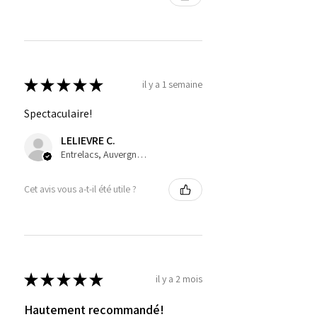
★
★
★
★
★
il y a 1 semaine
Spectaculaire!
LELIEVRE C.
Entrelacs, Auvergne-Rhône-Alpes
Cet avis vous a-t-il été utile ?
★
★
★
★
★
il y a 2 mois
Hautement recommandé!