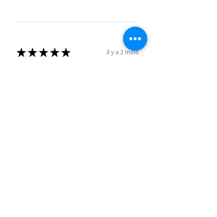
★
★
★
★
★
il y a 2 mois
Comme c'est génial!
Rachel G.
Valence, Auvergne-Rhône-Alpes
Cet avis vous a-t-il été utile ?
★
★
★
★
★
il y a 5 mois
Incroyable!