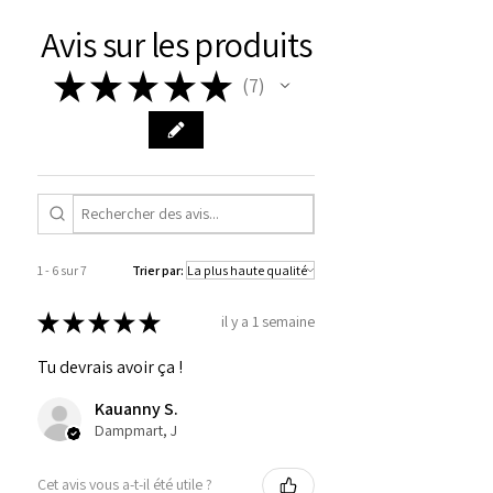
Avis sur les produits
★
★
★
★
★
7
7
1 - 6 sur 7
Trier par:
★
★
★
★
★
il y a 1 semaine
Tu devrais avoir ça !
Kauanny S.
Dampmart, J
Cet avis vous a-t-il été utile ?