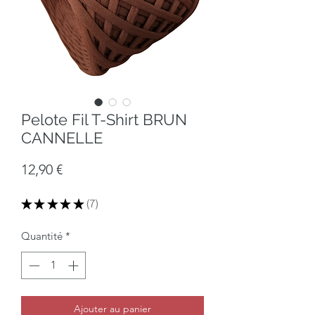
Pelote Fil T-Shirt BRUN
CANNELLE
Prix
12,90 €
★
★
★
★
★
7
7
Quantité
*
Ajouter au panier