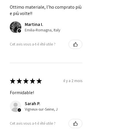
Ottimo materiale, l’ho comprato più
e più volte!!
Martina I.
Emilia-Romagna, Italy
Cet avis vous a-t-il été utile ?
★
★
★
★
★
il y a 2 mois
Formidable!
Sarah P.
Vigneux-sur-Seine, J
Cet avis vous a-t-il été utile ?